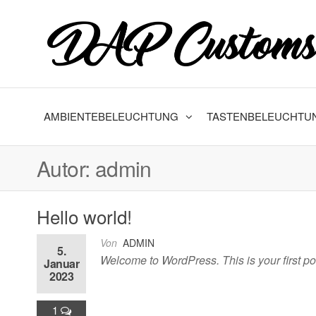
Zum
Inhalt
springen
AMBIENTEBELEUCHTUNG
TASTENBELEUCHTU
Autor:
admin
Hello world!
Von
ADMIN
5.
Welcome to WordPress. This is your first post.
Januar
2023
1