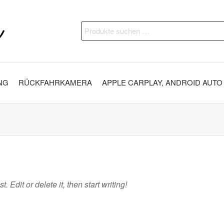
DAP
Fahrzeugveredelung –
Suchen
Ambientebeleuchtung,
Customs
nach:
Nachrüstungen und
vieles mehr
NG
RÜCKFAHRKAMERA
APPLE CARPLAY, ANDROID AUTO
 Edit or delete it, then start writing!