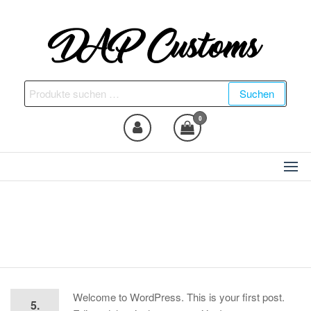
Zum
Inhalt
springen
DAP Customs
Fahrzeugveredelung –
Ambientebeleuchtung,
Suchen
Suchen
Nachrüstungen und vieles
nach:
mehr
0
Hello world!
Welcome to WordPress. This is your first post.
5.