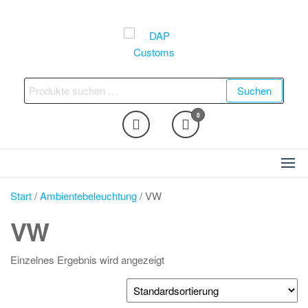
Zum
Inhalt
springen
DAP Customs
Fahrzeugveredelung –
Ambientebeleuchtung,
Suchen
Suchen
Nachrüstungen und vieles
nach:
mehr
0
Start
/
Ambientebeleuchtung
/ VW
VW
Einzelnes Ergebnis wird angezeigt