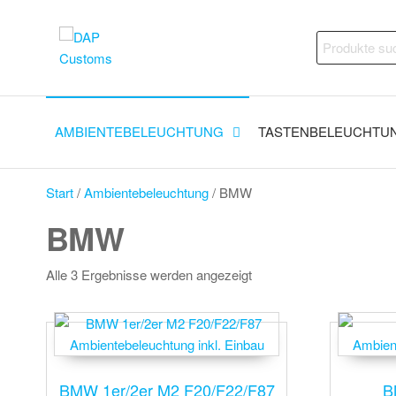
Zum
Inhalt
DAP
Fahrzeugveredelung –
Suchen
springen
Ambientebeleuchtung,
Customs
nach:
Nachrüstungen und
vieles mehr
AMBIENTEBELEUCHTUNG
TASTENBELEUCHTU
Start
/
Ambientebeleuchtung
/ BMW
BMW
Alle 3 Ergebnisse werden angezeigt
BMW 1er/2er M2 F20/F22/F87
B