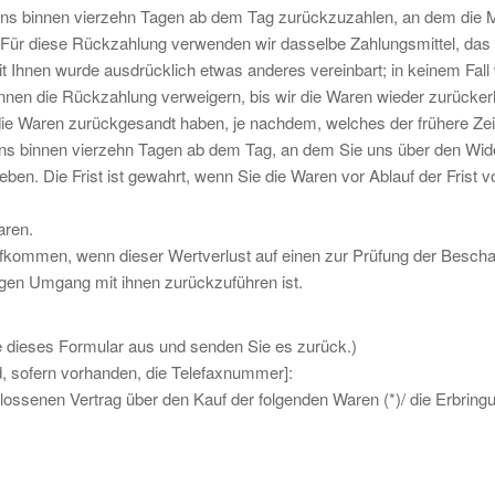
ens binnen vierzehn Tagen ab dem Tag zurückzuzahlen, an dem die Mi
. Für diese Rückzahlung verwenden wir dasselbe Zahlungsmittel, das 
it Ihnen wurde ausdrücklich etwas anderes vereinbart; in keinem Fal
nnen die Rückzahlung verweigern, bis wir die Waren wieder zurücker
ie Waren zurückgesandt haben, je nachdem, welches der frühere Zeit
ens binnen vierzehn Tagen ab dem Tag, an dem Sie uns über den Wid
en. Die Frist ist gewahrt, wenn Sie die Waren vor Ablauf der Frist v
aren.
fkommen, wenn dieser Wertverlust auf einen zur Prüfung der Beschaf
gen Umgang mit ihnen zurückzuführen ist.
te dieses Formular aus und senden Sie es zurück.)
, sofern vorhanden, die Telefaxnummer]:
chlossenen Vertrag über den Kauf der folgenden Waren (*)/ die Erbring