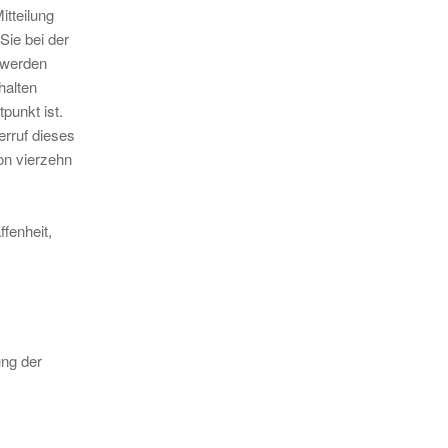
tteilung
Sie bei der
l werden
halten
punkt ist.
erruf dieses
on vierzehn
fenheit,
ung der