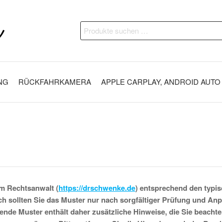
DAP
Fahrzeugveredelung –
Suchen
Ambientebeleuchtung,
Customs
nach:
Nachrüstungen und
vieles mehr
NG
RÜCKFAHRKAMERA
APPLE CARPLAY, ANDROID AUTO
Widerruf
m Rechtsanwalt (
https://drschwenke.de
) entsprechend den typi
h sollten Sie das Muster nur nach sorgfältiger Prüfung und An
ende Muster enthält daher zusätzliche Hinweise, die Sie beach