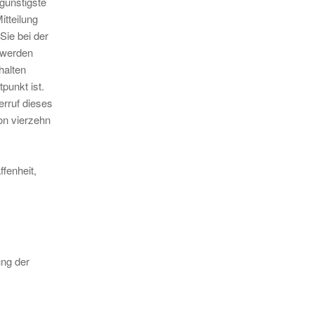
günstigste
tteilung
Sie bei der
l werden
halten
punkt ist.
erruf dieses
on vierzehn
fenheit,
ung der