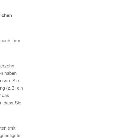
lichen
noch ihrer
ierzehn
men haben
esse. Sie
ng (z.B. ein
r das
s, dass Sie
ten (mit
günstigste