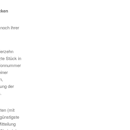
cken
noch ihrer
ierzehn
zte Stück in
lefonnummer
einer
n,
rung der
.
ten (mit
günstigste
tteilung