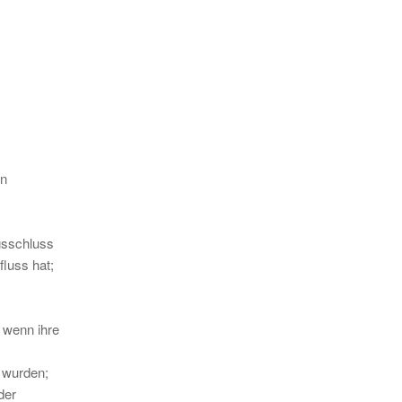
en
agsschluss
luss hat;
 wenn ihre
 wurden;
der