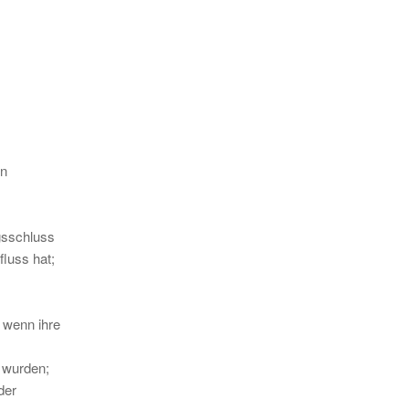
en
agsschluss
luss hat;
 wenn ihre
 wurden;
der