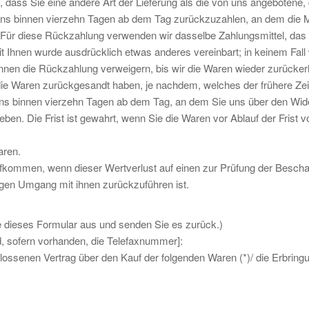
dass Sie eine andere Art der Lieferung als die von uns angebotene, 
ens binnen vierzehn Tagen ab dem Tag zurückzuzahlen, an dem die Mi
. Für diese Rückzahlung verwenden wir dasselbe Zahlungsmittel, das 
it Ihnen wurde ausdrücklich etwas anderes vereinbart; in keinem Fal
nnen die Rückzahlung verweigern, bis wir die Waren wieder zurücker
ie Waren zurückgesandt haben, je nachdem, welches der frühere Zeit
ens binnen vierzehn Tagen ab dem Tag, an dem Sie uns über den Wid
en. Die Frist ist gewahrt, wenn Sie die Waren vor Ablauf der Frist v
aren.
fkommen, wenn dieser Wertverlust auf einen zur Prüfung der Beschaf
gen Umgang mit ihnen zurückzuführen ist.
te dieses Formular aus und senden Sie es zurück.)
, sofern vorhanden, die Telefaxnummer]:
chlossenen Vertrag über den Kauf der folgenden Waren (*)/ die Erbring