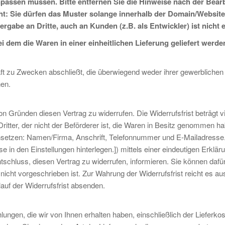
npassen müssen. Bitte entfernen Sie die Hinweise nach der Bear
cht: Sie dürfen das Muster solange innerhalb der Domain/Website
ergabe an Dritte, auch an Kunden (z.B. als Entwickler) ist nicht e
i dem die Waren in einer einheitlichen Lieferung geliefert werde
äft zu Zwecken abschließt, die überwiegend weder ihrer gewerblichen 
nen.
 Gründen diesen Vertrag zu widerrufen. Die Widerrufsfrist beträgt v
itter, der nicht der Beförderer ist, die Waren in Besitz genommen h
nsetzen: Namen/Firma, Anschrift, Telefonnummer und E-Mailadresse.
n den Einstellungen hinterlegen.]) mittels einer eindeutigen Erkläru
ntschluss, diesen Vertrag zu widerrufen, informieren. Sie können dafü
icht vorgeschrieben ist. Zur Wahrung der Widerrufsfrist reicht es au
auf der Widerrufsfrist absenden.
ungen, die wir von Ihnen erhalten haben, einschließlich der Lieferkos