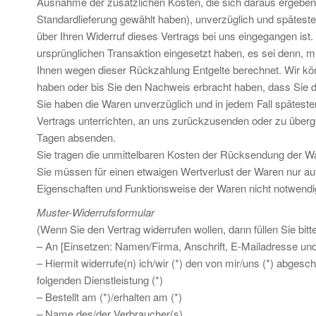
Ausnahme der zusätzlichen Kosten, die sich daraus ergeben, 
Standardlieferung gewählt haben), unverzüglich und spätest
über Ihren Widerruf dieses Vertrags bei uns eingegangen ist
ursprünglichen Transaktion eingesetzt haben, es sei denn, m
Ihnen wegen dieser Rückzahlung Entgelte berechnet. Wir kö
haben oder bis Sie den Nachweis erbracht haben, dass Sie d
Sie haben die Waren unverzüglich und in jedem Fall spätest
Vertrags unterrichten, an uns zurückzusenden oder zu übergeb
Tagen absenden.
Sie tragen die unmittelbaren Kosten der Rücksendung der W
Sie müssen für einen etwaigen Wertverlust der Waren nur au
Eigenschaften und Funktionsweise der Waren nicht notwendi
Muster-Widerrufsformular
(Wenn Sie den Vertrag widerrufen wollen, dann füllen Sie bit
– An [Einsetzen: Namen/Firma, Anschrift, E-Mailadresse und
– Hiermit widerrufe(n) ich/wir (*) den von mir/uns (*) abges
folgenden Dienstleistung (*)
– Bestellt am (*)/erhalten am (*)
– Name des/der Verbraucher(s)