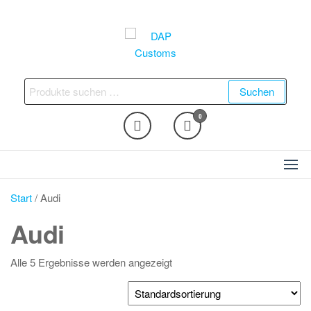
Zum
Inhalt
springen
DAP Customs
Fahrzeugveredelung –
Ambientebeleuchtung,
Suchen
Suchen
Nachrüstungen und vieles
nach:
mehr
0
Start
/ Audi
Audi
Alle 5 Ergebnisse werden angezeigt