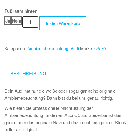
Fußraum hinten
Audi
Ja
Nein
In den Warenkorb
Q5
SQ5
Ambientebeleuchtung
inkl.
Kategorien:
Ambientebeleuchtung
,
Audi
Marke:
Q5 FY
Einbau
Menge
BESCHREIBUNG
Dein Audi hat nur die weiße oder sogar gar keine originale
Ambientebeuchtung? Dann bist du bei uns genau richtig.
Wie bieten die professionelle Nachrüstung der
Ambientebeuchtung für deinen Audi Q5 an. Steuerbar ist das
ganze über das originale Navi und dazu noch ein ganzes Stück
heller als original.