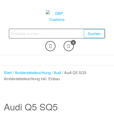
Zum
Inhalt
springen
DAP Customs
Fahrzeugveredelung –
Ambientebeleuchtung,
Suchen
Suchen
Nachrüstungen und vieles
nach:
mehr
0
Start
/
Ambientebeleuchtung
/
Audi
/ Audi Q5 SQ5
Ambientebeleuchtung inkl. Einbau
Audi Q5 SQ5