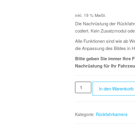
inkl. 19 % MwSt.
Die Nachrüstung der Rückfahrk
codiert. Kein Zusatzmodul oder
Alle Funktionen sind wie ab W
die Anpassung des Bildes in He
Bitte geben Sie immer Ihre 
Nachrüstung für Ihr Fahrzeu
BMW
In den Warenkorb
3er
4er
LCI
F3X
Kategorie:
Rückfahrkamera
F8X
Rückfahrkamera