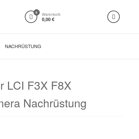
0
Warenkorb
0,00 €
NACHRÜSTUNG
r LCI F3X F8X
mera Nachrüstung