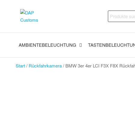
Zum
Inhalt
DAP
Fahrzeugveredelung –
Suchen
springen
Ambientebeleuchtung,
Customs
nach:
Nachrüstungen und
vieles mehr
AMBIENTEBELEUCHTUNG
TASTENBELEUCHTU
Start
/
Rückfahrkamera
/ BMW 3er 4er LCI F3X F8X Rückfa