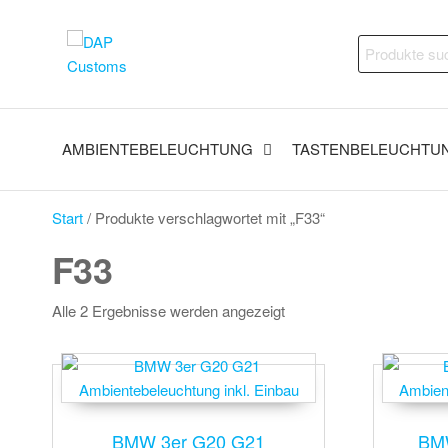
Zum
Inhalt
DAP
Fahrzeugveredelung –
Suchen
springen
Ambientebeleuchtung,
Customs
nach:
Nachrüstungen und
vieles mehr
AMBIENTEBELEUCHTUNG
TASTENBELEUCHTU
Start
/ Produkte verschlagwortet mit „F33“
F33
Alle 2 Ergebnisse werden angezeigt
BMW 3er G20 G21
BMW