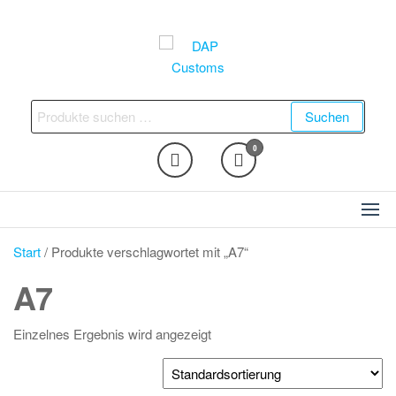
Zum
Inhalt
springen
DAP Customs
Fahrzeugveredelung –
Ambientebeleuchtung,
Suchen
Suchen
Nachrüstungen und vieles
nach:
mehr
0
Start
/ Produkte verschlagwortet mit „A7“
A7
Einzelnes Ergebnis wird angezeigt