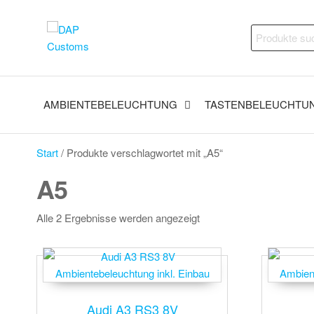
Zum
Inhalt
DAP
Fahrzeugveredelung –
Suchen
springen
Ambientebeleuchtung,
Customs
nach:
Nachrüstungen und
vieles mehr
AMBIENTEBELEUCHTUNG
TASTENBELEUCHTU
Start
/ Produkte verschlagwortet mit „A5“
A5
Alle 2 Ergebnisse werden angezeigt
Audi A3 RS3 8V