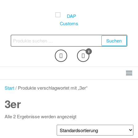
Zum
Inhalt
springen
DAP Customs
Fahrzeugveredelung –
Ambientebeleuchtung,
Suchen
Suchen
Nachrüstungen und vieles
nach:
mehr
0
Start
/ Produkte verschlagwortet mit „3er“
3er
Alle 2 Ergebnisse werden angezeigt