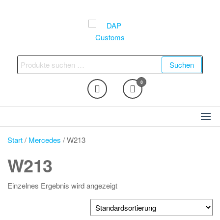
Zum
Inhalt
springen
DAP Customs
Fahrzeugveredelung –
Ambientebeleuchtung,
Suchen
Suchen
Nachrüstungen und vieles
nach:
mehr
0
Start
/
Mercedes
/ W213
W213
Einzelnes Ergebnis wird angezeigt