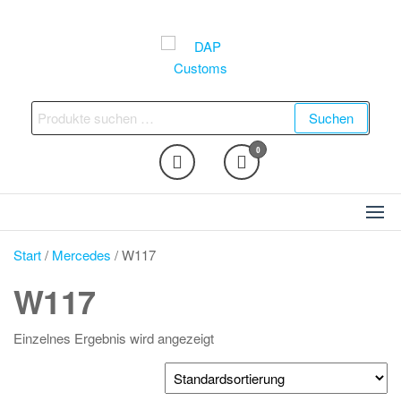
Zum
Inhalt
springen
DAP Customs
Fahrzeugveredelung –
Ambientebeleuchtung,
Suchen
Suchen
Nachrüstungen und vieles
nach:
mehr
0
Start
/
Mercedes
/ W117
W117
Einzelnes Ergebnis wird angezeigt