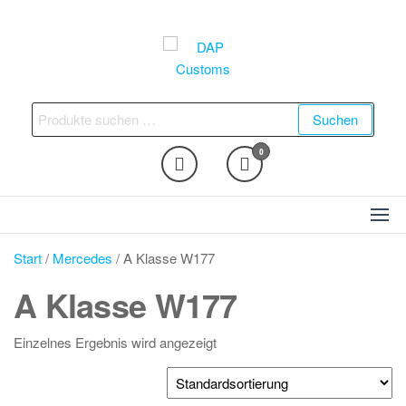
Zum
Inhalt
springen
DAP Customs
Fahrzeugveredelung –
Ambientebeleuchtung,
Suchen
Suchen
Nachrüstungen und vieles
nach:
mehr
0
Start
/
Mercedes
/ A Klasse W177
A Klasse W177
Einzelnes Ergebnis wird angezeigt